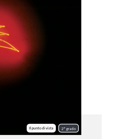
Il punto di vista
2° grado