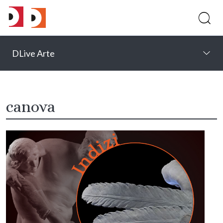
DLive Arte
canova