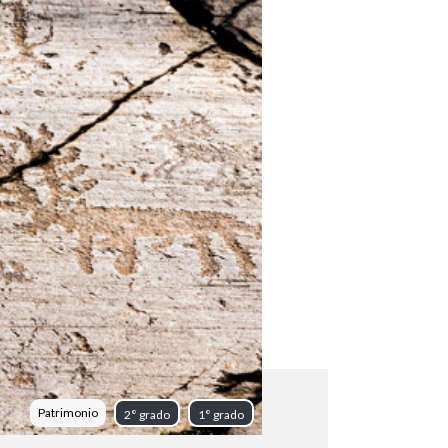
Patrimonio
2° grado
1° grado