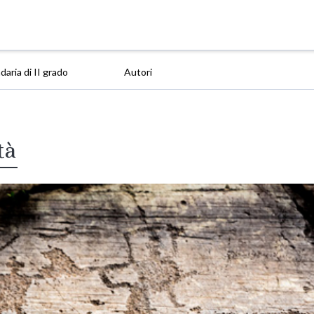
aria di II grado
Autori
tà