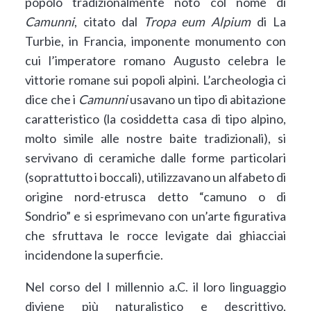
popolo tradizionalmente noto col nome di
Camunni
, citato dal
Tropa
eum Alpium
di La
Turbie, in Francia, imponente monumento con
cui l’imperatore romano Augusto celebra le
vittorie romane sui popoli alpini. L’archeologia ci
dice che i
Camunni
usavano un tipo di abitazione
caratteristico (la cosiddetta casa di tipo alpino,
molto simile alle nostre baite tradizionali), si
servivano di ceramiche dalle forme particolari
(soprattutto i boccali), utilizzavano un alfabeto di
origine nord-etrusca detto “camuno o di
Sondrio” e si esprimevano con un’arte figurativa
che sfruttava le rocce levigate dai ghiacciai
incidendone la superficie.
Nel corso del I millennio a.C. il loro linguaggio
diviene più naturalistico e descrittivo,