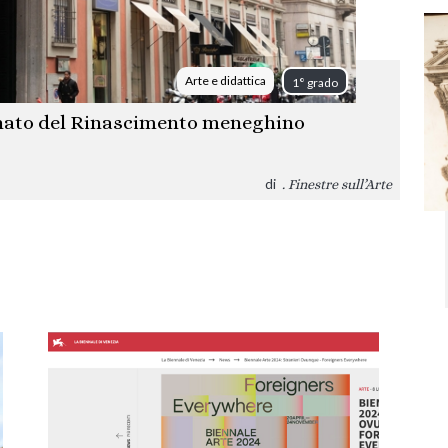
Arte e didattica
1° grado
ffinato del Rinascimento meneghino
di
. Finestre sull’Arte