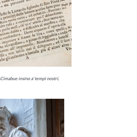
 da Cimabue insino a’ tempi nostri
,