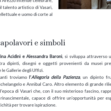
di Arezzo intende celebrare,
 talento artistico di Vasari,
ellettuale e uomo di corte al
capolavori e simboli
tina Acidini e Alessandra Baroni
, si sviluppa attraverso
ra dipinti, disegni e oggetti provenienti da musei pres
e Gallerie degli Uffizi.
nanti troviamo
l’
Allegoria della Pazienza
, un dipinto fr
Michelangelo e Annibal Caro. Altro elemento di grande rili
l’epoca di Vasari che, con il suo misterioso fascino, rapp
a rinascimentale, capace di offrire un’opportunità per es
ichità per trovare ispirazione.