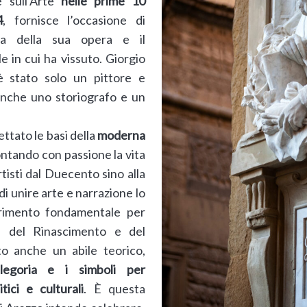
e sull’Arte
nelle prime 10
4
, fornisce l’occasione di
za della sua opera e il
e in cui ha vissuto. Giorgio
è stato solo un pittore e
 anche uno storiografo e un
ettato le basi della
moderna
ontando con passione la vita
rtisti dal Duecento sino alla
di unire arte e narrazione lo
erimento fondamentale per
e del Rinascimento e del
to anche un abile teorico,
allegoria e i simboli per
ici e culturali
. È questa