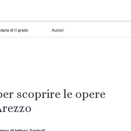
aria di II grado
Autori
er scoprire le opere
Arezzo
mpo di lettura 3 minuti