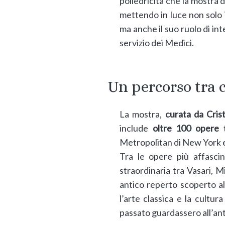
poliedricità che la mostra 
mettendo in luce non solo il
ma anche il suo ruolo di int
servizio dei Medici.
Un percorso tra 
La mostra,
curata da Cris
include
oltre 100 opere
t
Metropolitan di New York e l
Tra le opere più affasci
straordinaria tra Vasari, 
antico reperto scoperto al
l’arte classica e la cultur
passato guardassero all’ant