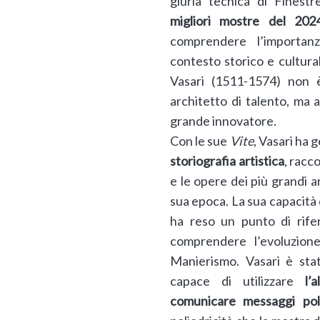
giuria tecnica di Finestr
migliori mostre del 202
comprendere l’importan
contesto storico e cultural
Vasari (1511-1574) non 
architetto di talento, ma
grande innovatore.
Con le sue
Vite
, Vasari ha g
storiografia artistica
, racc
e le opere dei più grandi a
sua epoca. La sua capacità 
ha reso un punto di rif
comprendere l’evoluzion
Manierismo. Vasari è sta
capace di utilizzare
l’
comunicare messaggi polit