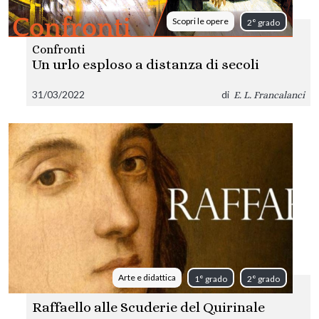
Scopri le opere
2° grado
Confronti
Un urlo esploso a distanza di secoli
31/03/2022
di
E. L. Francalanci
Arte e didattica
1° grado
2° grado
Raffaello alle Scuderie del Quirinale