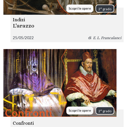
Scopri le opere
2° grado
Indizi
L'arazzo
25/05/2022
di
E. L. Francalanci
Scopri le opere
2° grado
Confronti