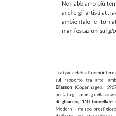
Non abbiamo più temp
anche gli artisti attr
ambientale è tornat
manifestazioni sul
gl
Tra i più celebrati nomi inter
sul rapporto tra arte, amb
Eliasson
(Copenhagen, 196
portato gli iceberg della Groe
di ghiaccio, 110 tonnellate
i
Modern – museo prestigioso 