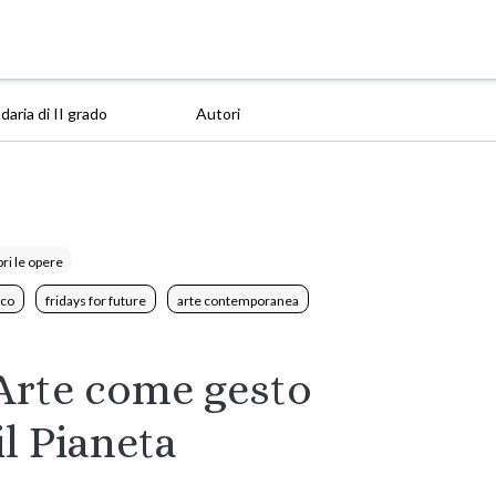
aria di II grado
Autori
ri le opere
ico
fridays for future
arte contemporanea
 Arte come gesto
l Pianeta