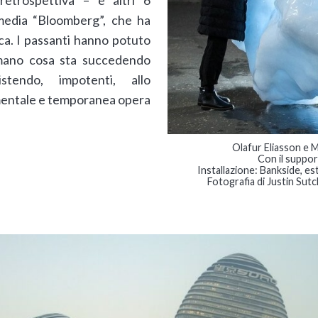
retrospettiva – e altri 6
 media “Bloomberg”, che ha
ica. I passanti hanno potuto
mano cosa sta succedendo
istendo, impotenti, allo
mentale e temporanea opera
Olafur Eliasson e 
Con il suppo
Installazione: Bankside, e
Fotografia di Justin Sutc