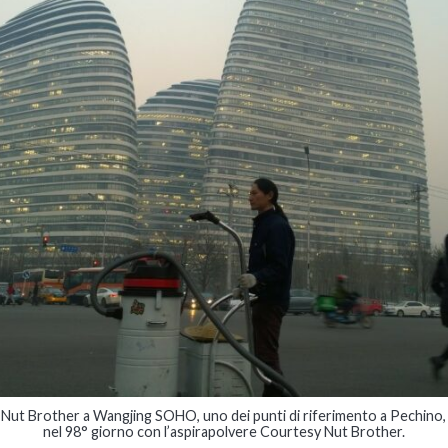
Nut Brother a Wangjing SOHO, uno dei punti di riferimento a Pechino,
nel 98° giorno con l’aspirapolvere Courtesy Nut Brother.