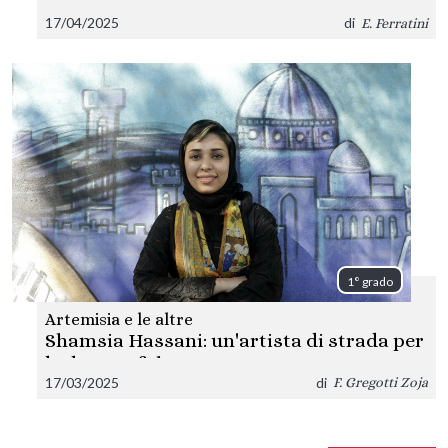
dimenticata
17/04/2025
di
E. Ferratini
1° grado
Artemisia e le altre
Shamsia Hassani: un'artista di strada per
le donne afghane
17/03/2025
di
F. Gregotti Zoja