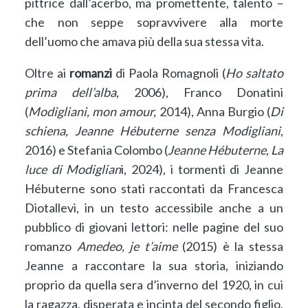
pittrice dall’acerbo, ma promettente, talento –
che non seppe sopravvivere alla morte
dell’uomo che amava più della sua stessa vita.
Oltre ai
romanzi
di Paola Romagnoli (
Ho saltato
prima dell’alba,
2006),
Franco Donatini
(
Modigliani, mon amour,
2014), Anna Burgio (
Di
schiena,
Jeanne Hébuterne senza Modigliani
,
2016) e Stefania Colombo (
Jeanne Hébuterne, La
luce di Modiglian
i, 2024),
i tormenti di Jeanne
Hébuterne sono stati raccontati da Francesca
Diotallevi, in un testo accessibile anche a un
pubblico di giovani lettori: nelle pagine del suo
romanzo
Amedeo, je t’aime
(2015) è la stessa
Jeanne a raccontare la sua storia, iniziando
proprio da quella sera d’inverno del 1920, in cui
la ragazza, disperata e incinta del secondo figlio,