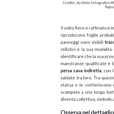
Credits: Archivio fotografico M
Rapuz
Il volto fiero e raffinato è
riproducono foglie probab
panneggi sono visibili
trac
stilistici e la sua modalit
identificare che la sua pro
maestranze qualificate e be
persa cava indiretta
, con 
saldate tra loro. Tra quest
statua e le conferiscono 
scampata a una lunga batta
diventa collettiva, simbolic
Osserva nel dettaglio 