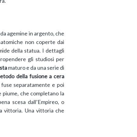
ra.
ta da agemine in argento, che
anatomiche non coperte dai
ide della statua. I dettagli
 propendere gli studiosi per
ista
maturo e da una serie di
etodo della fusione a cera
e, fuse separatamente e poi
he piume, che completano la
pena scesa dall’Empireo, o
 vittoria. Una vittoria che