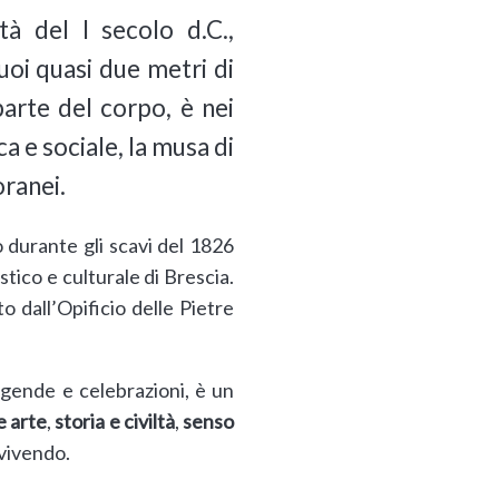
à del I secolo d.C.,
uoi quasi due metri di
parte del corpo, è nei
ca e sociale, la musa di
oranei.
 durante gli scavi del 1826
stico e culturale di Brescia.
o dall’Opificio delle Pietre
ggende e celebrazioni, è un
e arte
,
storia e civiltà
,
senso
 vivendo.