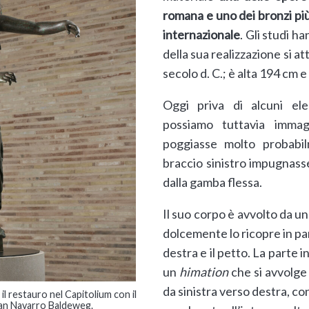
romana e uno dei bronzi più 
internazionale
. Gli studi h
della sua realizzazione si at
secolo d. C.; è alta 194 cm 
Oggi priva di alcuni ele
possiamo tuttavia immag
poggiasse molto probabil
braccio sinistro impugnas
dalla gamba flessa.
Il suo corpo è avvolto da u
dolcemente lo ricopre in par
destra e il petto. La parte 
un
himation
che si avvolge 
da sinistra verso destra, c
 il restauro nel Capitolium con il
uan Navarro Baldeweg.