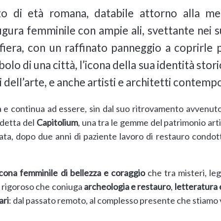
o di età romana, databile attorno alla met
gura femminile con ampie ali, svettante nei s
 fiera, con un raffinato panneggio a coprirle 
bolo di una città, l’icona della sua identità stori
ci dell’arte, e anche artisti e architetti contemp
 e continua ad essere, sin dal suo ritrovamento avvenuto
 detta del
Capitolium
, una tra le gemme del patrimonio arti
ata, dopo due anni di paziente lavoro di restauro condott
icona femminile di bellezza e coraggio
che tra misteri, le
e rigoroso che coniuga
archeologia e restauro
,
letteratura 
ari
: dal passato remoto, al complesso presente che stiamo