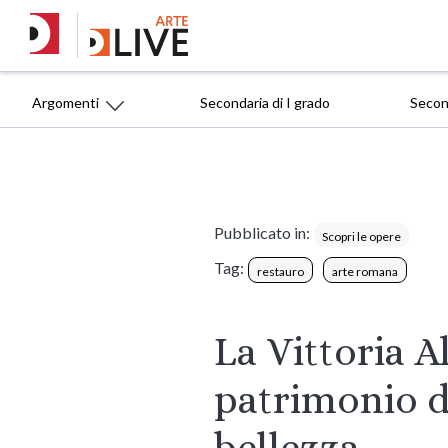
Argomenti
Secondaria di I grado
Second
Pubblicato in:
Scopri le opere
Tag:
restauro
arte romana
La Vittoria A
patrimonio di
bellezza