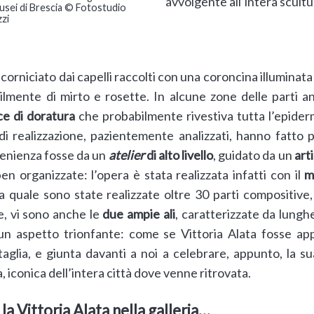
avvolgente all’intera scultu
usei di Brescia © Fotostudio
zi
 incorniciato dai capelli raccolti con una coroncina illumina
ilmente di mirto e rosette. In alcune zone delle parti 
ce di doratura
che probabilmente rivestiva tutta l’epiderm
à di realizzazione, pazientemente analizzati, hanno fatto
venienza fosse da un
atelier
di alto livello
, guidato da un
art
n organizzate: l’opera è stata realizzata infatti con il
m
la quale sono state realizzate oltre 30 parti compositiv
e, vi sono anche le
due ampie ali
, caratterizzate da lung
un aspetto trionfante: come se Vittoria Alata fosse ap
glia, e giunta davanti a noi a celebrare, appunto, la sua
a, iconica dell’intera città dove venne ritrovata.
la Vittoria Alata nella galleria…