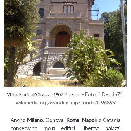
– Foto di Dedda71,
Villino Florio all’Olivuzza, 1902, Palermo
wikimedia.org/w/index.php?curid=4196899
Anche
Milano
, Genova,
Roma
,
Napoli
e Catania
conservano molti edifici Liberty: palazzi