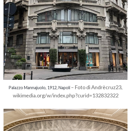
– Foto di Andrècruz23,
Palazzo Mannajuolo, 1912, Napoli
wikimedia.org/w/index.php?curid=132832322