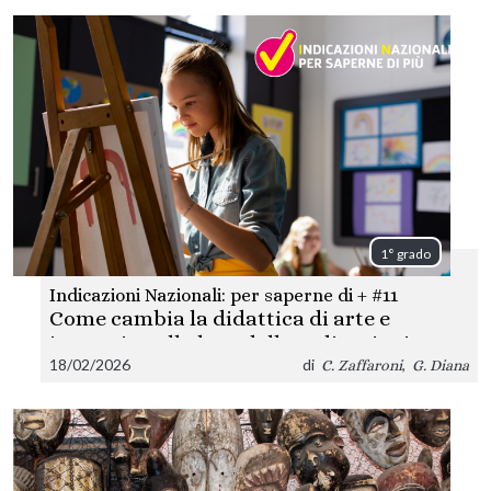
1° grado
Indicazioni Nazionali: per saperne di + #11
Come cambia la didattica di arte e
immagine alla luce delle Indicazioni
18/02/2026
di
,
C. Zaffaroni
G. Diana
Nazionali?