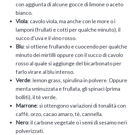
con aggiunta di alcune gocce di limone o aceto
bianco.
Viola
: cavolo viola, ma anche con le more o i
lamponi (frullati e cotti per qualche minuto), il
succo d’uva e il vino rosso.
Blu
: si ottiene frullando e cuocendo per qualche
minuto dei mirtilli oppure con il succo di cavolo
rosso al quale si aggiunge del bicarbonato per
farlo virare al blu intenso.
Verde
: lemon grass, spirulina in polvere. Oppure
menta sminuzzata e frullata, gli spinaci (prima
bolliti), il tè verde.
Marrone
: si ottengono variazioni di tonalità con
caffè, orzo, cacao amaro, tè, cannella.
Nero
: il carbone vegetale o i semi di sesamo neri
polverizzati.