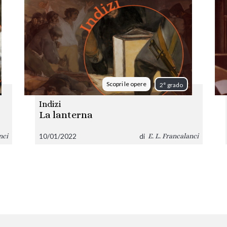
Scopri le opere
2° grado
Indizi
La lanterna
10/01/2022
di
nci
E. L. Francalanci