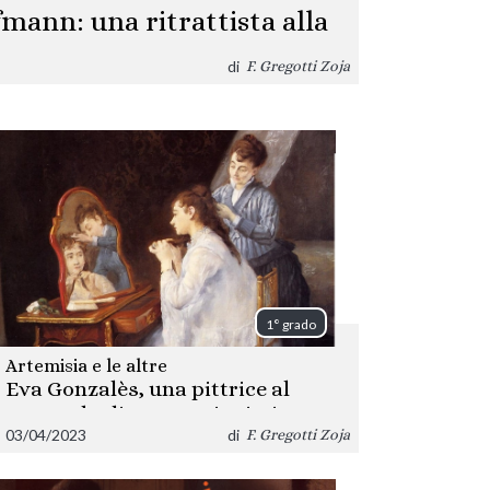
mann: una ritrattista alla
lo dei Lumi
di
F. Gregotti Zoja
1° grado
Artemisia e le altre
Eva Gonzalès, una pittrice al
tempo degli Impressionisti
03/04/2023
di
F. Gregotti Zoja