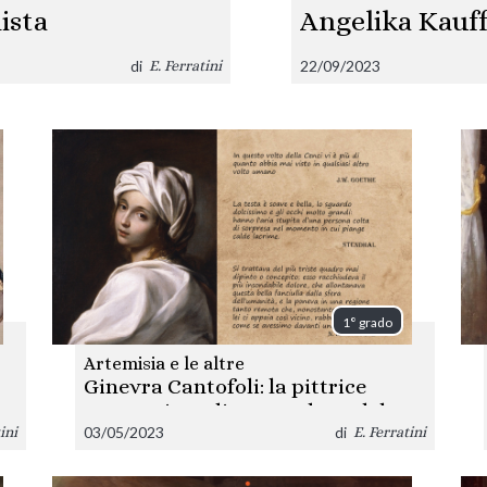
lista
Angelika Kauff
moda nel seco
di
22/09/2023
E. Ferratini
1° grado
Artemisia e le altre
Ginevra Cantofoli: la pittrice
sconosciuta di un quadro celebre
03/05/2023
di
ini
E. Ferratini