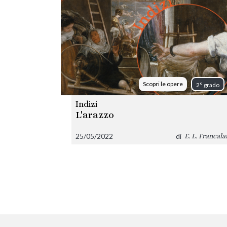
Scopri le opere
2° grado
Indizi
L'arazzo
25/05/2022
di
E. L. Francala