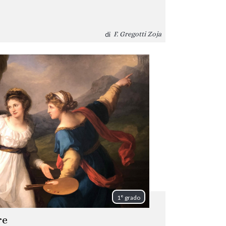
di
F. Gregotti Zoja
1° grado
re