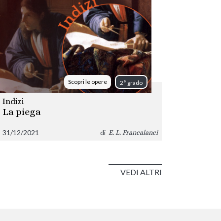
Scopri le opere
2° grado
Indizi
La piega
31/12/2021
di
E. L. Francalanci
VEDI ALTRI